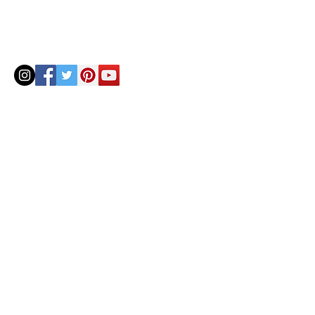
© 2020 by Helenbellart.com
AGUAFRESH EXCLUSIVAS S.L. • Inscrita en el Registro mercantil de Zaragoza, Tomo 2748, Lib